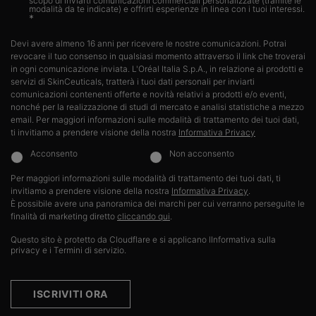
scopo di inviarti comunicazioni commerciali personalizzate (tramite le
modalità da te indicate) e offrirti esperienze in linea con i tuoi interessi.​
*
Devi avere almeno 16 anni per ricevere le nostre comunicazioni. Potrai
revocare il tuo consenso in qualsiasi momento attraverso il link che troverai
in ogni comunicazione inviata. L'Oréal Italia S.p.A., in relazione ai prodotti e
servizi di SkinCeuticals, tratterà i tuoi dati personali per inviarti
comunicazioni contenenti offerte e novità relativi a prodotti e/o eventi,
nonché per la realizzazione di studi di mercato e analisi statistiche a mezzo
email. Per maggiori informazioni sulle modalità di trattamento dei tuoi dati,
ti invitiamo a prendere visione della nostra
Informativa Privacy
Acconsento
Non acconsento
Per maggiori informazioni sulle modalità di trattamento dei tuoi dati, ti
invitiamo a prendere visione della nostra
Informativa Privacy
.​
È possibile avere una panoramica dei marchi per cui verranno perseguite le
finalità di marketing diretto
cliccando qui
.
Questo sito è protetto da Cloudflare e si applicano lInformativa sulla
privacy e i Termini di servizio.
ISCRIVITI ORA