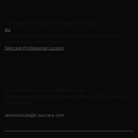
Contattaci
Non esitare a contattarci compilando il modulo
qui
. Se stai cercando un professionista della cura della pelle
SkinCeuticals, utilizza il nostro
Skincare Professional Locator
.
Informazioni sul produttore
COSMETIQUE ACTIVE INTERNATIONAL
Distributed by CAI 62 quai Charles Pasqua 92300 Levallois-
Perret France
skinceuticals@it.oaccare.com