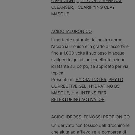
OVERNIGHT,
,
GLYCOLIC RENEWAL
CLEANSER,
,
CLARIFYING CLAY
MASQUE
ACIDO IALURONICO
Umettante naturale del nostro corpo,
l'acido ialuronico è in grado di assorbire
fino a 1.000 volte il suo peso in acqua,
svolgendo quindi un'eccellente azione
idratante sul corpo, se applicato per via
topica.
Presente in:
HYDRATING B5
,
PHYTO
CORRECTIVE GEL
,
HYDRATING B5
MASQUE
,
H.A. INTENSIFIER
,
RETEXTURING ACTIVATOR
ACIDO IDROSSI FENOSSI PROPIONICO
Un derivato non tossico dell'idrochinone
che aiuta ad affievolire la comparsa di