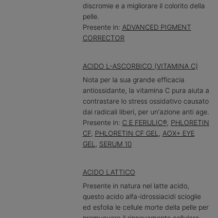
discromie e a migliorare il colorito della
pelle.
Presente in:
ADVANCED PIGMENT
CORRECTOR
ACIDO L-ASCORBICO (VITAMINA C)
Nota per la sua grande efficacia
antiossidante, la vitamina C pura aiuta a
contrastare lo stress ossidativo causato
dai radicali liberi, per un'azione anti age.
Presente in:
C E FERULIC®
,
PHLORETIN
CF
,
PHLORETIN CF GEL
,
AOX+ EYE
GEL
,
SERUM 10
ACIDO LATTICO
Presente in natura nel latte acido,
questo acido alfa-idrossiacidi scioglie
ed esfolia le cellule morte della pelle per
promuovere il rinnovamento cellulare.