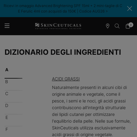
Ricevi in omaggio Advanced Brightening SPF 15ml + 2 mini-taglie di C
E Ferulic 4ml con acquisti da 150€ | Codice AUG26 >​
0
Store
Il
0 prodo
Locator
mio
Contenuto principale
carrell
DIZIONARIO DEGLI INGREDIENTI
A
ACIDI GRASSI
B
Naturalmente presenti in alcuni cibi di
C
origine animale e vegetale, come il
pesce, i semi e le noci, gli acidi grassi
D
contribuiscono all'integrità strutturale
dei lipidi cutanei per ottimizzare
E
l'equilibrio della pelle. Nelle sue formule,
SkinCeuticals utilizza esclusivamente
F
acidi grassi di origine vegetale.