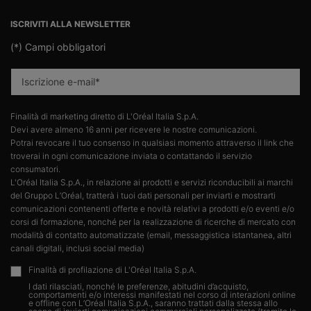
Navigazione footer
ISCRIVITI ALLA NEWSLETTER
(*)
Campi obbligatori
Iscrizione e-mail
*
Finalità di marketing diretto di L'Oréal Italia S.p.A.​
Devi avere almeno 16 anni per ricevere le nostre comunicazioni.​
Potrai revocare il tuo consenso in qualsiasi momento attraverso il link che
troverai in ogni comunicazione inviata o contattando il servizio
consumatori.​
L'Oréal Italia S.p.A., in relazione ai prodotti e servizi riconducibili ai marchi
del Gruppo L’Oréal, tratterà i tuoi dati personali per inviarti e mostrarti
comunicazioni contenenti offerte e novità relativi a prodotti e/o eventi e/o
corsi di formazione, nonché per la realizzazione di ricerche di mercato con
modalità di contatto automatizzate (email, messaggistica istantanea, altri
canali digitali, inclusi social media)
Finalità di profilazione di L'Oréal Italia S.p.A.
I dati rilasciati, nonché le preferenze, abitudini d’acquisto,
comportamenti e/o interessi manifestati nel corso di interazioni online
e offline con L’Oréal Italia S.p.A., saranno trattati dalla stessa allo