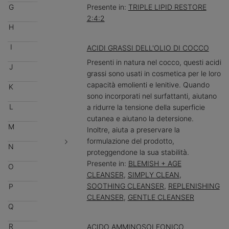
G
Presente in:
TRIPLE LIPID RESTORE
2:4:2
H
I
ACIDI GRASSI DELL'OLIO DI COCCO
Presenti in natura nel cocco, questi acidi
J
grassi sono usati in cosmetica per le loro
capacità emolienti e lenitive. Quando
K
sono incorporati nel surfattanti, aiutano
L
a ridurre la tensione della superficie
cutanea e aiutano la detersione.
M
Inoltre, aiuta a preservare la
formulazione del prodotto,
N
proteggendone la sua stabilità.
Presente in:
BLEMISH + AGE
O
CLEANSER
,
SIMPLY CLEAN
,
SOOTHING CLEANSER
,
REPLENISHING
P
CLEANSER
,
GENTLE CLEANSER
Q
R
ACIDO AMMINOSOLFONICO