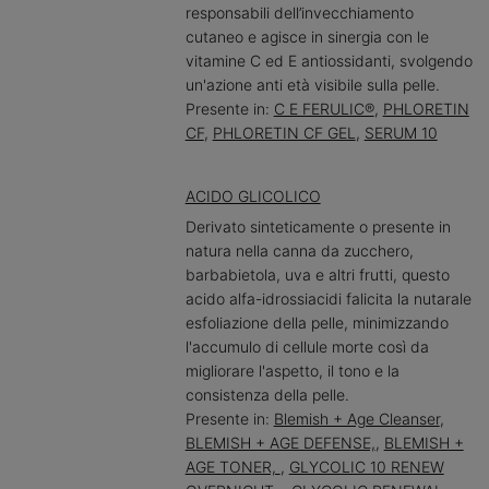
responsabili dell’invecchiamento
cutaneo e agisce in sinergia con le
vitamine C ed E antiossidanti, svolgendo
un'azione anti età visibile sulla pelle.
Presente in:
C E FERULIC®
,
PHLORETIN
CF
,
PHLORETIN CF GEL
,
SERUM 10
ACIDO GLICOLICO
Derivato sinteticamente o presente in
natura nella canna da zucchero,
barbabietola, uva e altri frutti, questo
acido alfa-idrossiacidi falicita la nutarale
esfoliazione della pelle, minimizzando
l'accumulo di cellule morte così da
migliorare l'aspetto, il tono e la
consistenza della pelle.
Presente in:
Blemish + Age Cleanser
,
BLEMISH + AGE DEFENSE,
,
BLEMISH +
AGE TONER,
,
GLYCOLIC 10 RENEW