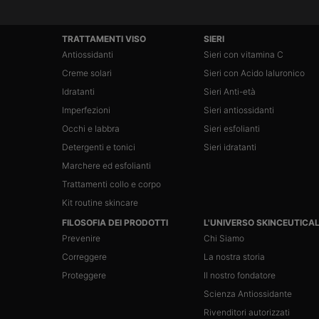
Navigazione footer
TRATTAMENTI VISO
SIERI
Antiossidanti
Sieri con vitamina C
Creme solari
Sieri con Acido Ialuronico
Idratanti
Sieri Anti-età
Imperfezioni
Sieri antiossidanti
Occhi e labbra
Sieri esfolianti
Detergenti e tonici
Sieri idratanti
Marchere ed esfolianti
Trattamenti collo e corpo
Kit routine skincare
FILOSOFIA DEI PRODOTTI
L'UNIVERSO SKINCEUTICA
Prevenire
Chi Siamo
Correggere
La nostra storia
Proteggere
Il nostro fondatore
Scienza Antiossidante
Rivenditori autorizzati