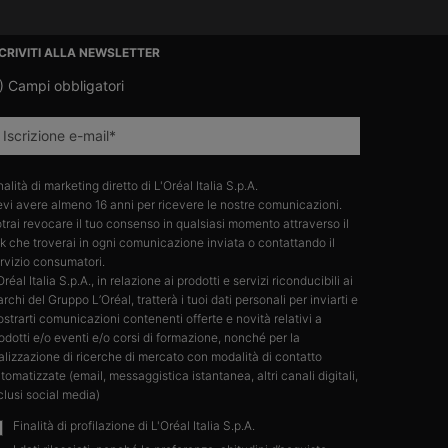
SCRIVITI ALLA NEWSLETTER
)
Campi obbligatori
Iscrizione e-mail
*
nalità di marketing diretto di L'Oréal Italia S.p.A.​
vi avere almeno 16 anni per ricevere le nostre comunicazioni.​
trai revocare il tuo consenso in qualsiasi momento attraverso il
nk che troverai in ogni comunicazione inviata o contattando il
rvizio consumatori.​
Oréal Italia S.p.A., in relazione ai prodotti e servizi riconducibili ai
rchi del Gruppo L’Oréal, tratterà i tuoi dati personali per inviarti e
strarti comunicazioni contenenti offerte e novità relativi a
odotti e/o eventi e/o corsi di formazione, nonché per la
alizzazione di ricerche di mercato con modalità di contatto
tomatizzate (email, messaggistica istantanea, altri canali digitali,
clusi social media)
Finalità di profilazione di L'Oréal Italia S.p.A.