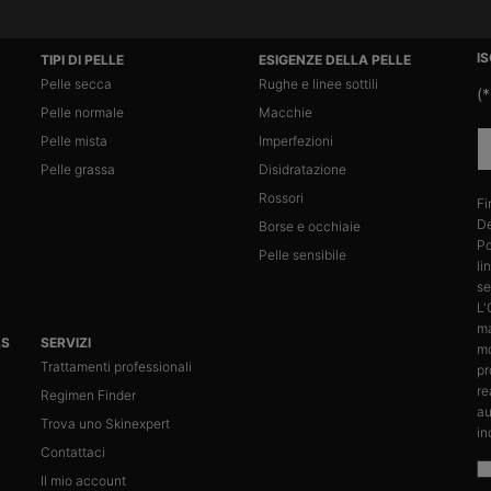
I
TIPI DI PELLE
ESIGENZE DELLA PELLE
Pelle secca
Rughe e linee sottili
(*
Pelle normale
Macchie
Pelle mista
Imperfezioni
Pelle grassa
Disidratazione
Rossori
Fi
De
Borse e occhiaie
Po
Pelle sensibile
li
se
L'
ma
LS
SERVIZI
mo
Trattamenti professionali
pr
re
Regimen Finder
au
Trova uno Skinexpert
in
Contattaci
Il mio account