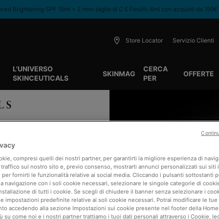
ed Brightening SPF 15ml + 2 mini-taglie di C E Ferulic 4ml con acquisti da 150€
Store Locator
Servizio Clienti
L'UNIVERSO
CERCA
SKINMAG
OFFERTE
SKINCEUTICALS
PER
Contin
ivacy
kie, compresi quelli dei nostri partner, per garantirti la migliore esperienza di navi
l traffico sul nostro sito e, previo consenso, mostrarti annunci personalizzati sui siti 
e per fornirti le funzionalità relative ai social media. Cliccando i pulsanti sottostanti p
la navigazione con i soli cookie necessari, selezionare le singole categorie di cook
installazione di tutti i cookie. Se scegli di chiudere il banner senza selezionare i coo
 impostazioni predefinite relative ai soli cookie necessari. Potrai modificare le tue
o accedendo alla sezione Impostazioni sui cookie presente nel footer della Home
ù su come noi e i nostri partner trattiamo i tuoi dati personali attraverso i Cookie, leg