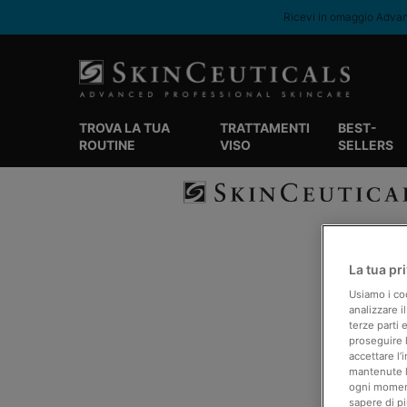
Ricevi in omaggio Advanc
TROVA LA TUA
TRATTAMENTI
BEST-
ROUTINE
VISO
SELLERS
Contenuto principale
La tua pr
Usiamo i coo
analizzare i
terze parti 
proseguire 
accettare l’
mantenute le
ogni moment
sapere di pi