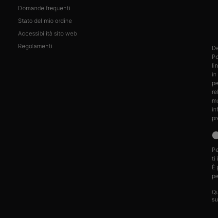
Domande frequenti
Stato del mio ordine
Accessibilità sito web
Regolamenti
De
Po
li
in
pe
re
me
in
pr
Pe
ti
È 
pe
Qu
su