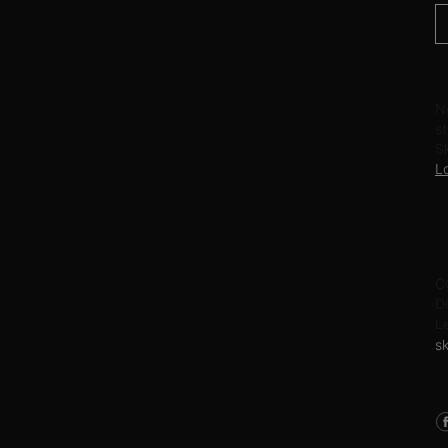
C
N
st
Sk
L
I
C
D
L
s
S