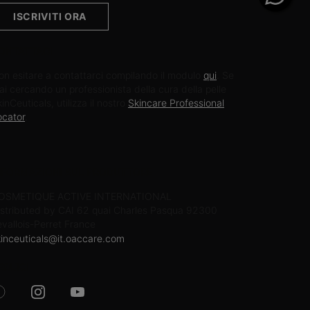
ISCRIVITI ORA
ONTATTACI
on esitare a contattarci compilando il modulo
qui
. Se
ai cercando un professionista della cura della pelle
inCeuticals, utilizza il nostro
Skincare Professional
ocator
.
NFORMAZIONI SUL PRODUTTORE
OSMETIQUE ACTIVE INTERNATIONAL
istributed by CAI 62 quai Charles Pasqua 92300
evallois-Perret France
kinceuticals@it.oaccare.com
EGUICI