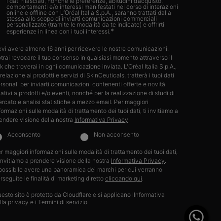
I dati rilasciati, nonché le preferenze, abitudini d’acquisto,
comportamenti e/o interessi manifestati nel corso di interazioni
online e offline con L’Oréal Italia S.p.A., saranno trattati dalla
stessa allo scopo di inviarti comunicazioni commerciali
personalizzate (tramite le modalità da te indicate) e offrirti
*
esperienze in linea con i tuoi interessi.​
vi avere almeno 16 anni per ricevere le nostre comunicazioni.
trai revocare il tuo consenso in qualsiasi momento attraverso il
nk che troverai in ogni comunicazione inviata. L'Oréal Italia S.p.A.,
 relazione ai prodotti e servizi di SkinCeuticals, tratterà i tuoi dati
rsonali per inviarti comunicazioni contenenti offerte e novità
lativi a prodotti e/o eventi, nonché per la realizzazione di studi di
rcato e analisi statistiche a mezzo email. Per maggiori
formazioni sulle modalità di trattamento dei tuoi dati, ti invitiamo a
endere visione della nostra
Informativa Privacy
Acconsento
Non acconsento
r maggiori informazioni sulle modalità di trattamento dei tuoi dati,
 invitiamo a prendere visione della nostra
Informativa Privacy
.​
possibile avere una panoramica dei marchi per cui verranno
rseguite le finalità di marketing diretto
cliccando qui
.
esto sito è protetto da Cloudflare e si applicano lInformativa
lla privacy e i Termini di servizio.