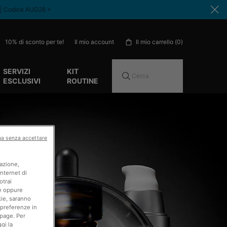
 | Codice AUG26 >​
10% di sconto per te!
Il mio carrello
0
Il mio account
0 prodotto nel carrello
SERVIZI
KIT
Cerca
ESCLUSIVI
ROUTINE
ua senza accettare
gazione,
internet di
otrai
ie oppure
kie, saranno
 preferenze in
page. Per
gi la