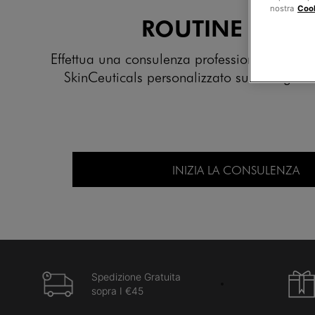
nostra
Cook
Spedizione Gratuita
sopra I €45