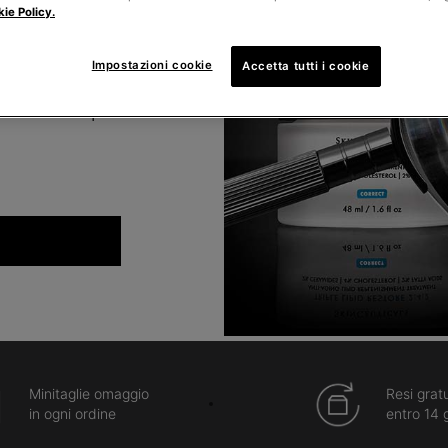
ie Policy.
Impostazioni cookie
Accetta tutti i cookie
Minitaglie omaggio
Resi gratu
in ogni ordine
entro 14 g