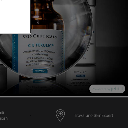
iti
Trova uno SkinExpert
iorni