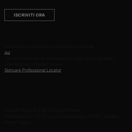
ISCRIVITI ORA
Contattaci
Non esitare a contattarci compilando il modulo
qui
. Se stai cercando un professionista della cura della pelle
SkinCeuticals, utilizza il nostro
Skincare Professional Locator
.
Informazioni sul produttore
COSMETIQUE ACTIVE INTERNATIONAL
Distributed by CAI 62 quai Charles Pasqua 92300 Levallois-
Perret France