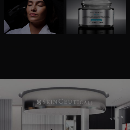
Neurotossine Iniettabili >​
P-TIOX Crema >​