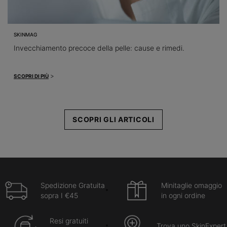
SKINMAG
Invecchiamento precoce della pelle: cause e rimedi.
>
SCOPRI DI PIÙ
SCOPRI GLI ARTICOLI
Spedizione Gratuita
Minitaglie omaggio
sopra I €45
in ogni ordine
Resi gratuiti
Trova uno SkinExpert