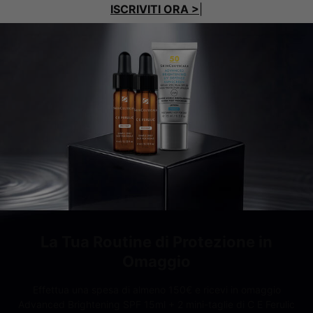
ISCRIVITI ORA >
|
La Tua Routine di Protezione in
Omaggio​
Effettua una spesa di almeno 150€ e ricevi in omaggio
Advanced Brightening SPF 15ml + 2 mini-taglie di C E Ferulic