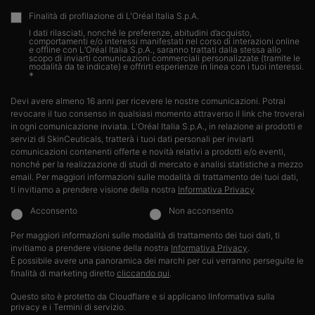
Finalità di profilazione di L'Oréal Italia S.p.A.
I dati rilasciati, nonché le preferenze, abitudini d’acquisto,
comportamenti e/o interessi manifestati nel corso di interazioni online
e offline con L’Oréal Italia S.p.A., saranno trattati dalla stessa allo
scopo di inviarti comunicazioni commerciali personalizzate (tramite le
modalità da te indicate) e offrirti esperienze in linea con i tuoi interessi.​
*
Devi avere almeno 16 anni per ricevere le nostre comunicazioni. Potrai
revocare il tuo consenso in qualsiasi momento attraverso il link che troverai
in ogni comunicazione inviata. L'Oréal Italia S.p.A., in relazione ai prodotti e
servizi di SkinCeuticals, tratterà i tuoi dati personali per inviarti
comunicazioni contenenti offerte e novità relativi a prodotti e/o eventi,
nonché per la realizzazione di studi di mercato e analisi statistiche a mezzo
email. Per maggiori informazioni sulle modalità di trattamento dei tuoi dati,
ti invitiamo a prendere visione della nostra
Informativa Privacy
Acconsento
Non acconsento
Per maggiori informazioni sulle modalità di trattamento dei tuoi dati, ti
invitiamo a prendere visione della nostra
Informativa Privacy
.​
È possibile avere una panoramica dei marchi per cui verranno perseguite le
finalità di marketing diretto
cliccando qui
.
Questo sito è protetto da Cloudflare e si applicano lInformativa sulla
privacy e i Termini di servizio.