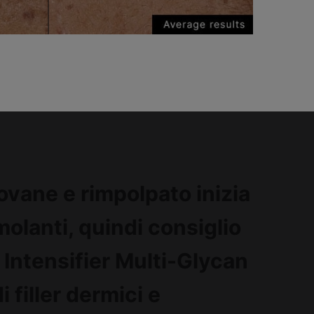
iovane e rimpolpato inizia
olanti, quindi consiglio
HA Intensifier Multi-Glycan
di filler dermici e