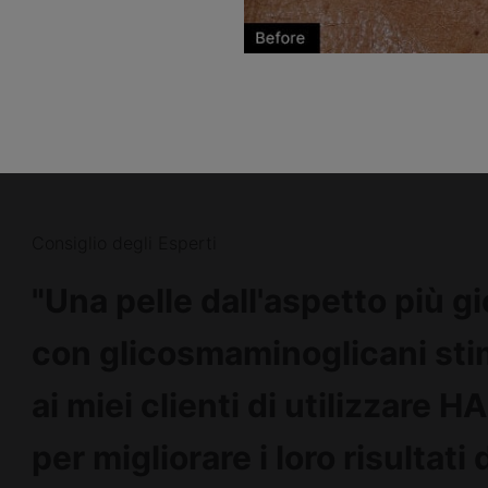
Consiglio degli Esperti
"Una pelle dall'aspetto più g
con glicosmaminoglicani stim
ai miei clienti di utilizzare 
per migliorare i loro risultati 