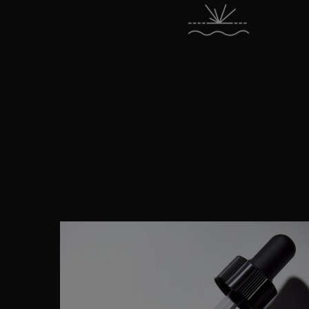
In soli 15 minuti, rimpolpa
visibilmente la pelle e migliora la
luminosità del 10%*
PDP Product Details Section