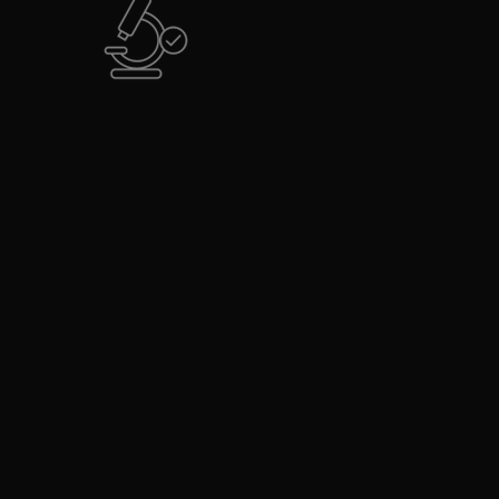
Clinicamente testato su tutti i
tipi di pelle e toni
fier Multi-Glycan
can è un siero correttivo altamente efficace dimostrato
ente la pelle e migliorare la luminosità del 10%*.
a contiene un'alta concentrazione di acido ialuronico