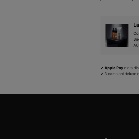
La
Con
Bri
AU
✔
Apple Pay
è ora dis
✔ 3 campioni deluxe o
fici di HA Intensifier Multi-G