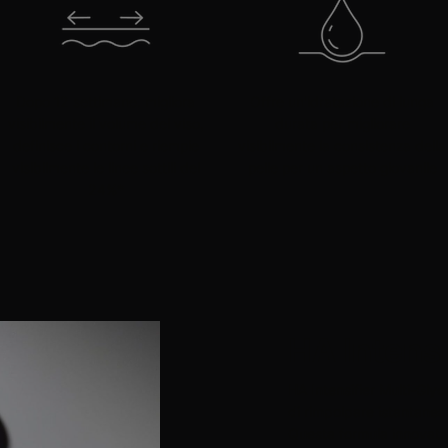
Dopo 12 settimane, migliora
Offre un'idratazione di lunga
visibilmente il volume del viso,
durata per migliorare
definisce i contorni e riempie
visibilmente la consistenza della
visibilmente le linee sottili del
pelle per un aspetto giovanile
24%*
HA Intensi
HA Intensifier Multi-Gly
di rimpolpare istantaneam
Questa formula innovativ