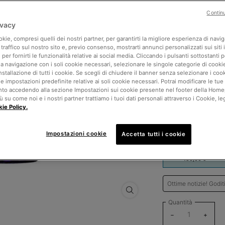
4.6
(
L
Contin
1
r
230 le persone hanno 
ivacy
S
l
kie, compresi quelli dei nostri partner, per garantirti la migliore esperienza di navi
HA Intensifier Mult
a
l traffico sul nostro sito e, previo consenso, mostrarti annunci personalizzati sui siti 
dimostrato di rimpo
p
e per fornirti le funzionalità relative ai social media. Cliccando i pulsanti sottostanti p
la navigazione con i soli cookie necessari, selezionare le singole categorie di cook
RECOMMENDED FOR
installazione di tutti i cookie. Se scegli di chiudere il banner senza selezionare i coo
 impostazioni predefinite relative ai soli cookie necessari. Potrai modificare le tue
• Secca
o accedendo alla sezione Impostazioni sui cookie presente nel footer della Home
ù su come noi e i nostri partner trattiamo i tuoi dati personali attraverso i Cookie, leg
• Grassa
ie Policy.
130,00 €
(433,33 €/100 ml.)
Impostazioni cookie
Accetta tutti i cookie
One size only
30 ml
Selected
, 1 of 1
130,00 €
Ottime notizie! Godi
HA Intensifier Multi-Glycan - Ing
Quantità
−
+