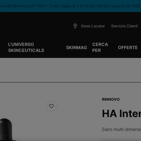
ed Brightening SPF 15ml + 2 mini-taglie di C E Ferulic 4ml con acquisti da 150€
Store Locator
Servizio Clienti
L'UNIVERSO
CERCA
SKINMAG
OFFERTE
SKINCEUTICALS
PER
RINNOVO
HA Inte
Siero multi-dimens