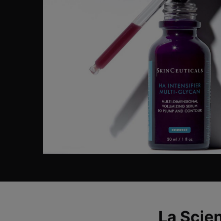
PDP Before After Section
La Scien