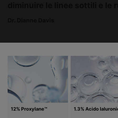
diminuire le linee sottili e le
Dr. Dianne Davis
12% Proxylane™
1.3% Acido Ialuron