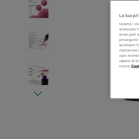
La tua pr
Usiamo i coo
analizzare i
terze parti 
proseguire 
accettare l’
mantenute le
ogni moment
sapere di pi
nostra
Cook