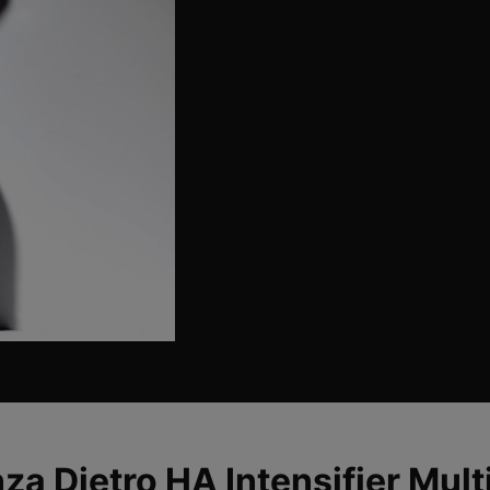
puro al 1,3%, Proxylane 
aumentare i glicosaminogl
più alti della pelle. Ist
ore*. Nel tempo, l'elasti
sono più definiti. Quest
coloranti e può essere u
effettuato filler dermici
consigli individuali a cas
Un siero volumizzante mu
visibilmente le linee sott
Come Applicare
>
za Dietro HA Intensifier Mul