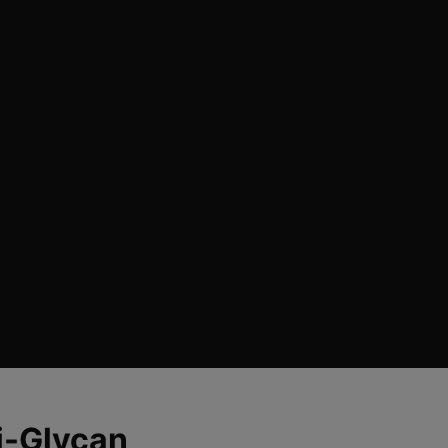
al 12% e un nuovo fermento post-biotico per aiutare a
icani, come l'HA, preservando i suoi livelli negli strati
antaneamente, la pelle è rimpolpata e reidratata fino a 24
cità e la compattezza si rinnovano ed i contorni del viso
o siero con acido ialuronico è senza profumo e senza
tilizzato come parte di un protocollo skincare dopo aver
; è necessario consultare sempre il proprio medico per
a.
ltidimensionale con acido ialuronico per riempire
ili fino al 24% in 12 settimane*.
Vedi FAQs
>
ti-Glycan