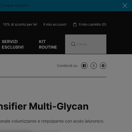
 | Codice AUG26 >​
10% di sconto per te!
Il mio carrello
0
Il mio account
0 prodotto nel carrello
SERVIZI
KIT
Cerca
ESCLUSIVI
ROUTINE
Condividi su:
Condividi su: facebook
Condividi su: twitter
Condividi su: pinte
nsifier Multi-Glycan
ionale volumizzante e rimpolpante con acido ialuronico.