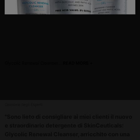
Glycolic Renewal Cleanser
Detergente esfoliante con 8% di acido glicolico che favorisce il
naturale turnover cellulare, dona alla pelle un aspetto più
luminoso e lascia una sensazione di freschezza.
Glycolic Renewal Cleanser...
READ MORE +
read more
Come Applicare
>
Opinione degli Esperti
Opinione degli Esperti
"Sono lieto di consigliare ai miei clienti il nuovo
e straordinario detergente di SkinCeuticals:
Glycolic Renewal Cleanser, arricchito con una