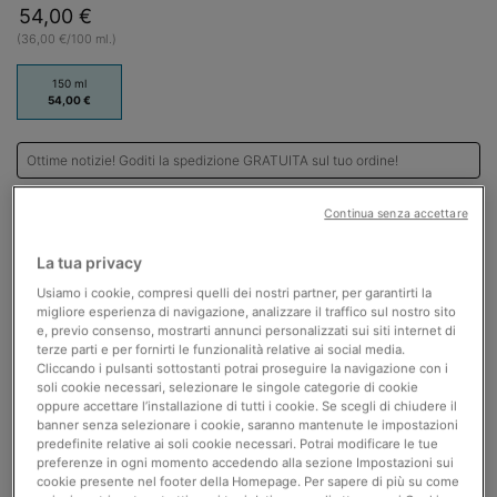
54,00 €
(36,00 €/100 ml.)
One size only
150 ml
Selected
, 1 of 1
54,00 €
Ottime notizie! Goditi la spedizione GRATUITA sul tuo ordine!
Quantità
Continua senza accettare
54,00 €
―
AGGIUNGI AL CARRELLO
GLYCO
−
+
La tua privacy
Usiamo i cookie, compresi quelli dei nostri partner, per garantirti la
migliore esperienza di navigazione, analizzare il traffico sul nostro sito
e, previo consenso, mostrarti annunci personalizzati sui siti internet di
La Tua Routine di Protezione in
terze parti e per fornirti le funzionalità relative ai social media.
Omaggio​
Cliccando i pulsanti sottostanti potrai proseguire la navigazione con i
soli cookie necessari, selezionare le singole categorie di cookie
Con una spesa minima di 150€, ricevi in omaggio:
oppure accettare l’installazione di tutti i cookie. Se scegli di chiudere il
Advanced Brightening SPF 15ml + 2 mini-taglie di C E
banner senza selezionare i cookie, saranno mantenute le impostazioni
Ferulic 4ml | Codice AUG26 >
predefinite relative ai soli cookie necessari. Potrai modificare le tue
preferenze in ogni momento accedendo alla sezione Impostazioni sui
cookie presente nel footer della Homepage. Per sapere di più su come