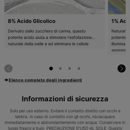
8% Acido Glicolico
1% Acid
Derivato dallo zucchero di canna, questo
Naturalme
potente acido aiuta a stimolare l'esfoliazione
potente i
naturale della pelle e ad eliminare le cellule
illuminant
morte, migliorando l'aspetto di rughe, grana della
aggressiv
pelle, colorito e luminosità.
donando lu
Elenco completo degli ingredienti
👁
Informazioni di sicurezza
Solo per uso esterno. Evitare il contatto diretto con occhi e
labbra. In caso di contatto con gli occhi, risciacquare
immediatamente e abbondantemente con acqua. Conservare in
luogo fresco e buio. PRECAUZIONE D'USO AL SOLE: Questo