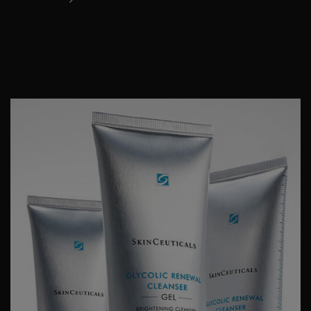
Non comedogenico e
Adatto per l'uso due volte
privo di alcol
al giorno
PDP Product Details Section