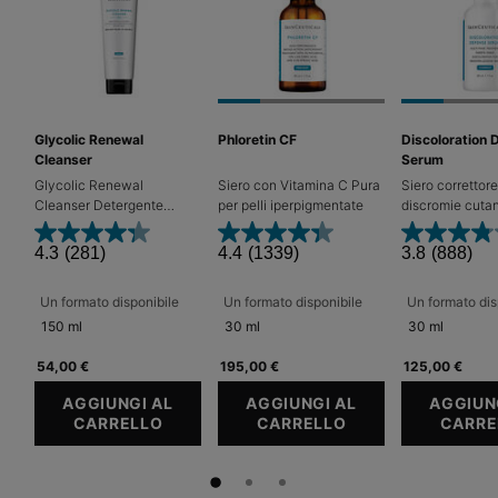
Glycolic Renewal
Phloretin CF
Discoloration 
Cleanser
Serum
Glycolic Renewal
Siero con Vitamina C Pura
Siero correttore
Cleanser Detergente
per pelli iperpigmentate
discromie cuta
esfoliante con acido
macchie scure
glicolico per rinnovare e
4.3
(281)
4.4
(1339)
3.8
(888)
illuminare la pelle
Un formato disponibile
Un formato disponibile
Un formato dis
150 ml
30 ml
30 ml
54,00 €
195,00 €
125,00 €
AGGIUNGI AL
AGGIUNGI AL
AGGIUN
CARRELLO
GLYCOLIC RENEWAL CLEANSER
CARRELLO
PHLORETIN CF
CARRE