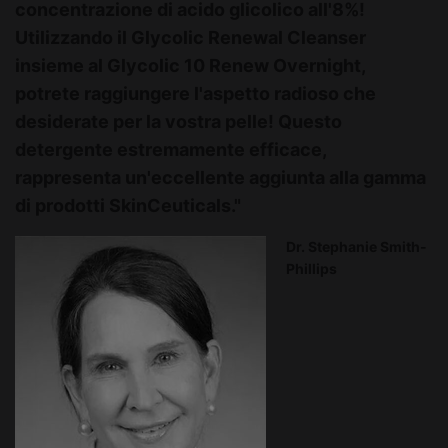
concentrazione di acido glicolico all'8%!
Utilizzando il Glycolic Renewal Cleanser
insieme al Glycolic 10 Renew Overnight,
potrete raggiungere l'aspetto radioso che
desiderate per la vostra pelle! Questo
detergente estremamente efficace,
rappresenta un'eccellente aggiunta alla gamma
di prodotti SkinCeuticals."
Dr. Stephanie Smith-
Phillips