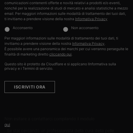
comunicazioni contenenti offerte e novità relativi a prodotti e/o eventi,
nonché per la realizzazione di studi di mercato e analisi statistiche a mezzo
email. Per maggiori informazioni sulle modalità di trattamento dei tuoi dati,
ti invitiamo a prendere visione della nostra
Informativa Privacy
Acconsento
Non acconsento
Per maggiori informazioni sulle modalità di trattamento dei tuoi dati, ti
invitiamo a prendere visione della nostra
Informativa Privacy
.​
È possibile avere una panoramica dei marchi per cui verranno perseguite le
finalità di marketing diretto
cliccando qui
.
Questo sito è protetto da Cloudflare e si applicano lInformativa sulla
privacy e i Termini di servizio.
ISCRIVITI ORA
Contattaci
Non esitare a contattarci compilando il modulo
qui
. Se stai cercando un professionista della cura della pelle