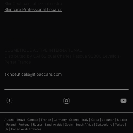
SkinCeuticals, utilizza il nostro
Skincare Professional Locator
.
Informazioni sul produttore
COSMETIQUE ACTIVE INTERNATIONAL
Distributed by CAI 62 quai Charles Pasqua 92300 Levallois-
Perret France
skinceuticals@it.oaccare.com
Austria
|
Brazil
|
Canada
|
France
|
Germany
|
Greece
|
Italy
|
Korea
|
Lebanon
|
Mexico
|
Poland
|
Portugal
|
Russia
|
Saudi Arabia
|
Spain
|
South Africa
|
Switzerland
|
Turkey
|
UK
|
United Arab Emirates