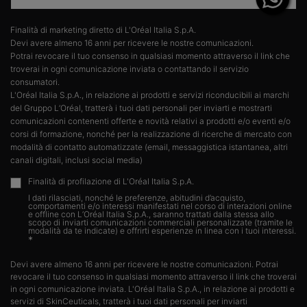
Finalità di marketing diretto di L'Oréal Italia S.p.A.​
Devi avere almeno 16 anni per ricevere le nostre comunicazioni.​
Potrai revocare il tuo consenso in qualsiasi momento attraverso il link che
troverai in ogni comunicazione inviata o contattando il servizio
consumatori.​
L'Oréal Italia S.p.A., in relazione ai prodotti e servizi riconducibili ai marchi
del Gruppo L’Oréal, tratterà i tuoi dati personali per inviarti e mostrarti
comunicazioni contenenti offerte e novità relativi a prodotti e/o eventi e/o
corsi di formazione, nonché per la realizzazione di ricerche di mercato con
modalità di contatto automatizzate (email, messaggistica istantanea, altri
canali digitali, inclusi social media)
Finalità di profilazione di L'Oréal Italia S.p.A.
I dati rilasciati, nonché le preferenze, abitudini d’acquisto,
comportamenti e/o interessi manifestati nel corso di interazioni online
e offline con L’Oréal Italia S.p.A., saranno trattati dalla stessa allo
scopo di inviarti comunicazioni commerciali personalizzate (tramite le
modalità da te indicate) e offrirti esperienze in linea con i tuoi interessi.​
*
Devi avere almeno 16 anni per ricevere le nostre comunicazioni. Potrai
revocare il tuo consenso in qualsiasi momento attraverso il link che troverai
in ogni comunicazione inviata. L'Oréal Italia S.p.A., in relazione ai prodotti e
servizi di SkinCeuticals, tratterà i tuoi dati personali per inviarti