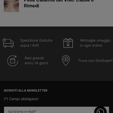
Rimedi
Creation Date:
Update Date:
22 apr 2025
Spedizione Gratuita
Minitaglie omaggio
sopra I €45
in ogni ordine
Resi gratuiti
Trova uno SkinExpert
entro 14 giorni
Navigazione footer
ISCRIVITI ALLA NEWSLETTER
(*)
Campi obbligatori
Iscrizione e-mail
*