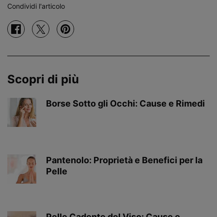
Condividi l'articolo
Condividi su facebook
Condividi su twitter
Condividi su pinterest
Scopri di più
Borse Sotto gli Occhi: Cause e Rimedi
Creation Date:
Update Date:
20 ago 2024
Pantenolo: Proprietà e Benefici per la
Pelle
Creation Date:
Update Date:
22 apr 2025
Pelle Cadente del Viso: Cause e