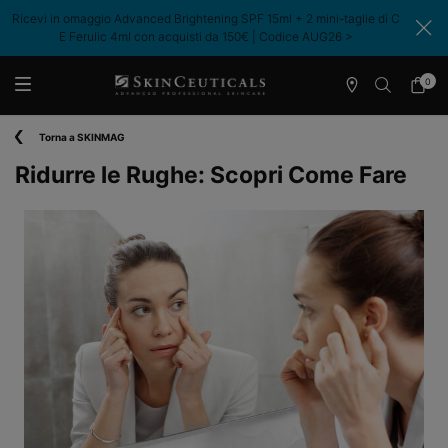
Ricevi in omaggio Advanced Brightening SPF 15ml + 2 mini-taglie di C
E Ferulic 4ml con acquisti da 150€ | Codice AUG26 >​
0
Store
Il
0 prodo
Locator
mio
Contenuto principale
carrell
Torna a SKINMAG
Ridurre le Rughe: Scopri Come Fare