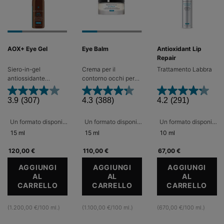
AOX+ Eye Gel
Eye Balm
Antioxidant Lip
Repair
Siero-in-gel
Crema per il
Trattamento Labbra
antiossidante
contorno occhi per
contorno occhi con
ridurre gonfiore,
5% di Vitamina C
borse e rughe a
3.9
(307)
4.3
(388)
4.2
(291)
pura per il
zampa di gallina.
trattamento di rughe
Un formato disponibile
Un formato disponibile
Un formato disponibile
e rughette, perdita di
tono, borse e segni di
15 ml
15 ml
10 ml
stanchezza
120,00 €
110,00 €
67,00 €
AGGIUNGI
AGGIUNGI
AGGIUNGI
AL
AL
AL
CARRELLO
AOX+ EYE GEL
CARRELLO
EYE BALM
CARRELLO
ANT
(1.200,00 €/100 ml.)
(1.100,00 €/100 ml.)
(670,00 €/100 ml.)