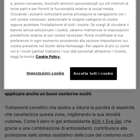
e, previo consenso, mostrarti annunci personalizzati sui siti internet di
antiossidanti.
terze parti e per fornirti le funzionalità relative ai social media.
Cliccando i pulsanti sottostanti potrai proseguire la navigazione con i
COME RIDURRE LE RUGHE SOTTO GLI
soli cookie necessari, selezionare le singole categorie di cookie
oppure accettare l’installazione di tutti i cookie. Se scegli di chiudere il
OCCHI
banner senza selezionare i cookie, saranno mantenute le impostazioni
predefinite relative ai soli cookie necessari. Potrai modificare le tue
Per ridurre le rughe del viso c’è bisogno di prevenire i danni
preferenze in ogni momento accedendo alla sezione Impostazioni sui
dei radicali liberi
causati dagli agenti atmosferici che ogni
cookie presente nel footer della Homepage. Per sapere di più su come
noi e i nostri partner trattiamo i tuoi dati personali attraverso i Cookie,
giorno insidiano il benessere della nostra pelle. Un consiglio
leggi la nostra
Cookie Policy.
utile? Applicare sieri antiossidanti e creme con protezione solare
ad ampio spettro capaci di contrastare l’invecchiamento
cutaneo. In più,
per ridurre le rughe sotto gli occhi
, quelle che
Impostazioni cookie
Accetta tutti i cookie
in genere si formano anche precocemente, vista la particolare
delicatezza della pelle di questa parte del viso, è opportuno
applicare anche un buon contorno occhi
.
Trattamenti correttivi che aiutino a ridurre la perdita di elasticità
che caratterizza questa zona, migliorando la sua densità
cutanea. Come il siero in gel antiossidante
AOX + Eye Gel
, che
grazie a una combinazione di antiossidanti, contribuisce alla
protezione dallo stress ossidativo della cute del contorno occhi