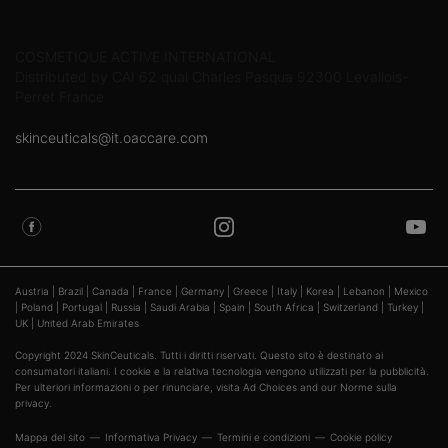
Informazioni sul produttore
COSMETIQUE ACTIVE INTERNATIONAL
Distributed by CAI 62 quai Charles Pasqua 92300 Levallois-
Perret France
skinceuticals@it.oaccare.com
Austria
|
Brazil
|
Canada
|
France
|
Germany
|
Greece
|
Italy
|
Korea
|
Lebanon
|
Mexico
|
Poland
|
Portugal
|
Russia
|
Saudi Arabia
|
Spain
|
South Africa
|
Switzerland
|
Turkey
|
UK
|
United Arab Emirates
Copyright 2024 SkinCeuticals. Tutti i diritti riservati. Questo sito è destinato ai
consumatori italiani. I cookie e la relativa tecnologia vengono utilizzati per la pubblicità.
Per ulteriori informazioni o per rinunciare, visita
Ad Choices
and our
Norme sulla
privacy
.
Mappa del sito
Informativa Privacy
Termini e condizioni
Cookie policy