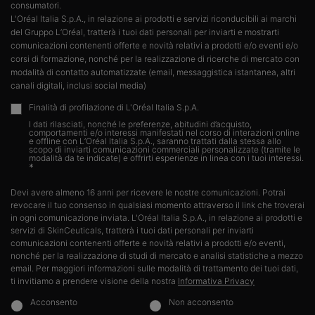
consumatori.​
L'Oréal Italia S.p.A., in relazione ai prodotti e servizi riconducibili ai marchi
del Gruppo L’Oréal, tratterà i tuoi dati personali per inviarti e mostrarti
comunicazioni contenenti offerte e novità relativi a prodotti e/o eventi e/o
corsi di formazione, nonché per la realizzazione di ricerche di mercato con
modalità di contatto automatizzate (email, messaggistica istantanea, altri
canali digitali, inclusi social media)
Finalità di profilazione di L'Oréal Italia S.p.A.
I dati rilasciati, nonché le preferenze, abitudini d’acquisto,
comportamenti e/o interessi manifestati nel corso di interazioni online
e offline con L’Oréal Italia S.p.A., saranno trattati dalla stessa allo
scopo di inviarti comunicazioni commerciali personalizzate (tramite le
modalità da te indicate) e offrirti esperienze in linea con i tuoi interessi.​
*
Devi avere almeno 16 anni per ricevere le nostre comunicazioni. Potrai
revocare il tuo consenso in qualsiasi momento attraverso il link che troverai
in ogni comunicazione inviata. L'Oréal Italia S.p.A., in relazione ai prodotti e
servizi di SkinCeuticals, tratterà i tuoi dati personali per inviarti
comunicazioni contenenti offerte e novità relativi a prodotti e/o eventi,
nonché per la realizzazione di studi di mercato e analisi statistiche a mezzo
email. Per maggiori informazioni sulle modalità di trattamento dei tuoi dati,
ti invitiamo a prendere visione della nostra
Informativa Privacy
Acconsento
Non acconsento