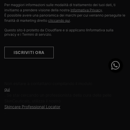
Per maggiori informazioni sulle modalità di trattamento dei tuoi dati, ti
invitiamo a prendere visione della nostra
Informativa Privacy
.​
È possibile avere una panoramica dei marchi per cui verranno perseguite le
finalità di marketing diretto
cliccando qui
.
Questo sito è protetto da Cloudflare e si applicano lInformativa sulla
privacy e i Termini di servizio.
ISCRIVITI ORA
Contattaci
Non esitare a contattarci compilando il modulo
qui
. Se stai cercando un professionista della cura della pelle
SkinCeuticals, utilizza il nostro
Skincare Professional Locator
.