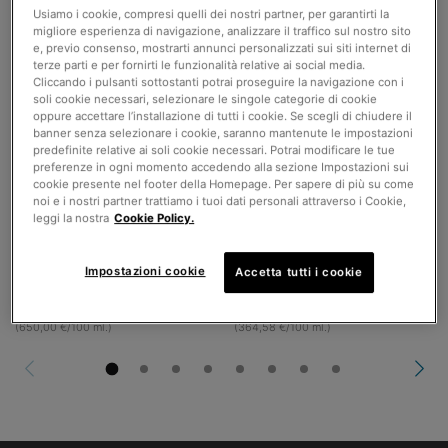
Usiamo i cookie, compresi quelli dei nostri partner, per garantirti la
migliore esperienza di navigazione, analizzare il traffico sul nostro sito
C E Ferulic
Triple Lipid Restore 2:4:2
e, previo consenso, mostrarti annunci personalizzati sui siti internet di
terze parti e per fornirti le funzionalità relative ai social media.
Cliccando i pulsanti sottostanti potrai proseguire la navigazione con i
Siero antiossidante giorno con
Crema idratante anti-età con lipidi
soli cookie necessari, selezionare le singole categorie di cookie
Vitamina C ed E in forma pura, aiuta
oppure accettare l’installazione di tutti i cookie. Se scegli di chiudere il
a migliorare l'aspetto delle rughe e
4.4
(9425)
4.5
(3084)
banner senza selezionare i cookie, saranno mantenute le impostazioni
delle linee sottili.
predefinite relative ai soli cookie necessari. Potrai modificare le tue
preferenze in ogni momento accedendo alla sezione Impostazioni sui
Un formato disponibile
Un formato disponibile
cookie presente nel footer della Homepage. Per sapere di più su come
30 ml
48 ml
noi e i nostri partner trattiamo i tuoi dati personali attraverso i Cookie,
leggi la nostra
Cookie Policy.
195,00 €
175,00 €
AGGIUNGI AL
AGGIUNGI AL
Impostazioni cookie
Accetta tutti i cookie
CARRELLO
C E FERULIC
CARRELLO
TRIPLE LI
(650,00 €/100 ml.)
(364,58 €/100 ml.)