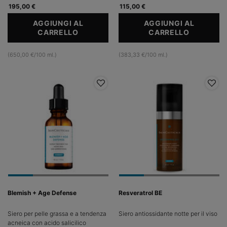
195,00 €
115,00 €
AGGIUNGI AL
AGGIUNGI AL
CARRELLO
PHLORETIN CF
CARRELLO
RETINOL 
(650,00 €/100 ml.)
(383,33 €/100 ml.)
Blemish + Age Defense
Resveratrol BE
Siero per pelle grassa e a tendenza
Siero antiossidante notte per il viso
acneica con acido salicilico