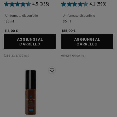
4.5
(935)
4.1
(593)
Un formato disponibile
Un formato disponibile
30 ml
30 ml
115,00 €
185,00 €
AGGIUNGI AL
AGGIUNGI AL
CARRELLO
BLEMISH + AGE DEFENSE
CARRELLO
RESVERA
(383,33 €/100 ml.)
(616,67 €/100 ml.)