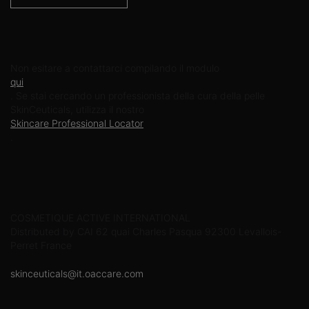
Contattaci
Non esitare a contattarci compilando il modulo
qui
. Se stai cercando un professionista della cura della pelle
SkinCeuticals, utilizza il nostro
Skincare Professional Locator
.
Informazioni sul produttore
COSMETIQUE ACTIVE INTERNATIONAL
Distributed by CAI 62 quai Charles Pasqua 92300 Levallois-
Perret France
skinceuticals@it.oaccare.com