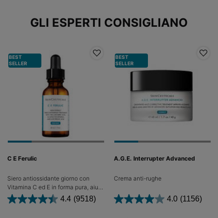
GLI ESPERTI CONSIGLIANO
BEST
BEST
SELLER
SELLER
C E Ferulic
A.G.E. Interrupter Advanced
Siero antiossidante giorno con
Crema anti-rughe
Vitamina C ed E in forma pura, aiuta
a migliorare l'aspetto delle rughe e
4.4
(9518)
4.0
(1156)
delle linee sottili.