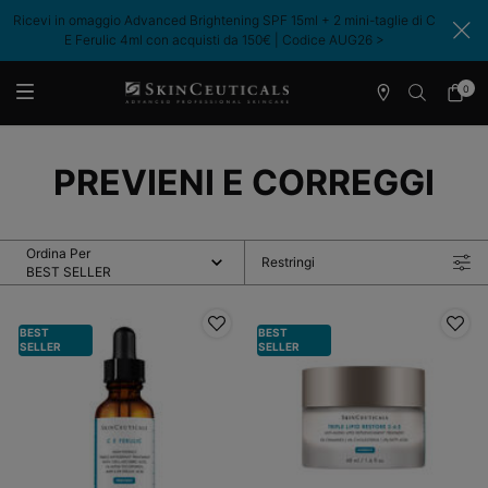
Ricevi in omaggio Advanced Brightening SPF 15ml + 2 mini-taglie di C
E Ferulic 4ml con acquisti da 150€ | Codice AUG26 >​
0
Store
Il
0 prodo
Locator
mio
Contenuto principale
carrell
PREVIENI E CORREGGI
Ordina Per
Restringi
Filtri
BEST
BEST
SELLER
SELLER