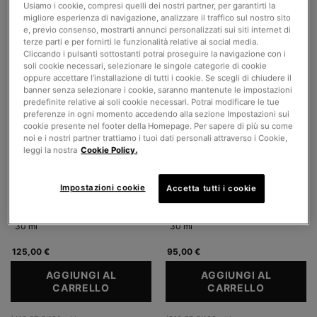
Usiamo i cookie, compresi quelli dei nostri partner, per garantirti la
migliore esperienza di navigazione, analizzare il traffico sul nostro sito
e, previo consenso, mostrarti annunci personalizzati sui siti internet di
terze parti e per fornirti le funzionalità relative ai social media.
Cliccando i pulsanti sottostanti potrai proseguire la navigazione con i
soli cookie necessari, selezionare le singole categorie di cookie
oppure accettare l’installazione di tutti i cookie. Se scegli di chiudere il
banner senza selezionare i cookie, saranno mantenute le impostazioni
predefinite relative ai soli cookie necessari. Potrai modificare le tue
preferenze in ogni momento accedendo alla sezione Impostazioni sui
Discoloration Defense Serum
Phyto Corrective
cookie presente nel footer della Homepage. Per sapere di più su come
noi e i nostri partner trattiamo i tuoi dati personali attraverso i Cookie,
Siero correttore per discromie
Siero gel idratante botanico
leggi la nostra
Cookie Policy.
cutanee e macchie scure
3.8
(890)
4.5
(252)
Impostazioni cookie
Accetta tutti i cookie
Un formato disponibile
Un formato disponibile
30 ml
30 ml
125,00 €
95,00 €
AGGIUNGI AL
AGGIUNGI AL
CARRELLO
DISCOLORATION DEFENSE SERUM
CARRELLO
PHYTO C