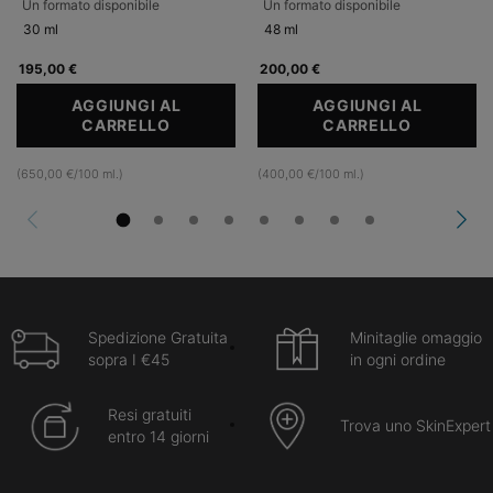
Un formato disponibile
Un formato disponibile
30 ml
48 ml
195,00 €
200,00 €
AGGIUNGI AL
AGGIUNGI AL
CARRELLO
C E FERULIC
CARRELLO
A.G.E. I
(650,00 €/100 ml.)
(400,00 €/100 ml.)
Spedizione Gratuita
Minitaglie omaggio
sopra I €45
in ogni ordine
Resi gratuiti
Trova uno SkinExpert
entro 14 giorni