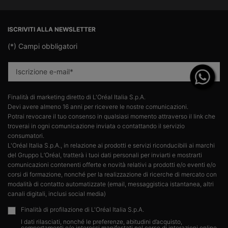
Navigazione footer
ISCRIVITI ALLA NEWSLETTER
(*)
Campi obbligatori
Iscrizione e-mail
*
Finalità di marketing diretto di L'Oréal Italia S.p.A.​
Devi avere almeno 16 anni per ricevere le nostre comunicazioni.​
Potrai revocare il tuo consenso in qualsiasi momento attraverso il link che
troverai in ogni comunicazione inviata o contattando il servizio
consumatori.​
L'Oréal Italia S.p.A., in relazione ai prodotti e servizi riconducibili ai marchi
del Gruppo L’Oréal, tratterà i tuoi dati personali per inviarti e mostrarti
comunicazioni contenenti offerte e novità relativi a prodotti e/o eventi e/o
corsi di formazione, nonché per la realizzazione di ricerche di mercato con
modalità di contatto automatizzate (email, messaggistica istantanea, altri
canali digitali, inclusi social media)
Finalità di profilazione di L'Oréal Italia S.p.A.
I dati rilasciati, nonché le preferenze, abitudini d’acquisto,
comportamenti e/o interessi manifestati nel corso di interazioni online