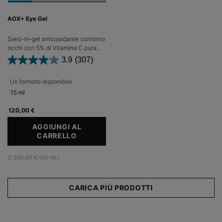
AOX+ Eye Gel
Siero-in-gel antiossidante contorno
occhi con 5% di Vitamina C pura
per il trattamento di rughe e
3.9
(307)
rughette, perdita di tono, borse e
segni di stanchezza
Un formato disponibile
15 ml
120,00 €
AGGIUNGI AL
CARRELLO
AOX+ EYE GEL
(1.200,00 €/100 ml.)
CARICA PIÙ PRODOTTI