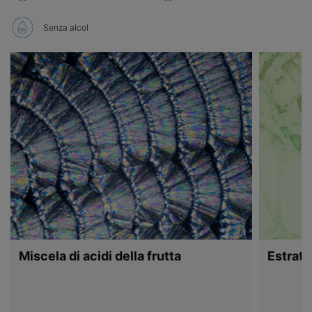
Senza alcol
Miscela di acidi della frutta
Estratt