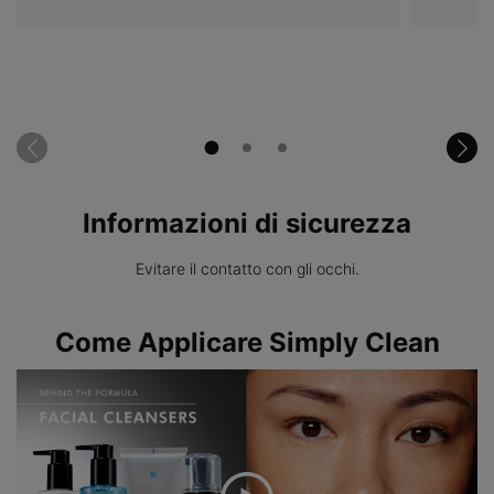
Informazioni di sicurezza
Evitare il contatto con gli occhi.
PDP Product How to Use
Come Applicare Simply Clean