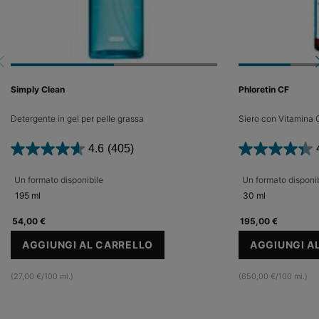
Simply Clean
Phloretin CF
Detergente in gel per pelle grassa
Siero con Vitamina C
4.6
(405)
Un formato disponibile
Un formato disponib
195 ml
30 ml
54,00 €
195,00 €
AGGIUNGI AL CARRELLO
AGGIUNGI A
SIMPLY CLEAN
(27,00 €/100 ml.)
(650,00 €/100 ml.)
PDP Slot 1 Section
PDP Reviews