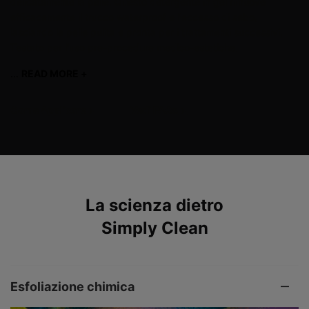
delicatamente la pelle. Questo detergente in gel rimuove
efficacemente il trucco waterproof e l'eccesso di sebo,
lasciando la pelle pulita e pronta per i trattamenti successivi.
Testato per l'uso pre-procedure medico-estetiche.
...
READ MORE +
read more
Come Applicare
>
Vedi FAQs
>
PDP Product The Science Behind
La scienza dietro
Simply Clean
Esfoliazione chimica