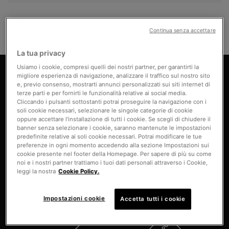
✔
Apple Pay
è ora disponibile!
Continua senza accettare
✔ 3 campioni deluxe omaggio a scelta con il tuo ordine
La tua privacy
PDP Product Benefits Section
Usiamo i cookie, compresi quelli dei nostri partner, per garantirti la
migliore esperienza di navigazione, analizzare il traffico sul nostro sito
Benefici di Simply Clean
e, previo consenso, mostrarti annunci personalizzati sui siti internet di
terze parti e per fornirti le funzionalità relative ai social media.
Cliccando i pulsanti sottostanti potrai proseguire la navigazione con i
soli cookie necessari, selezionare le singole categorie di cookie
oppure accettare l’installazione di tutti i cookie. Se scegli di chiudere il
banner senza selezionare i cookie, saranno mantenute le impostazioni
predefinite relative ai soli cookie necessari. Potrai modificare le tue
preferenze in ogni momento accedendo alla sezione Impostazioni sui
cookie presente nel footer della Homepage. Per sapere di più su come
noi e i nostri partner trattiamo i tuoi dati personali attraverso i Cookie,
leggi la nostra
Cookie Policy.
Arricchito con attivi
Rimuove il trucco waterproof
idrossiacidi, elimina
delicatamente le cellule morte
Impostazioni cookie
Accetta tutti i cookie