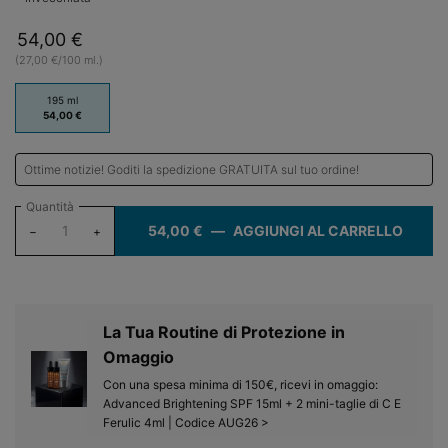
54,00 €
(27,00 €/100 ml.)
One size only
195 ml
Selected
, 1 of 1
54,00 €
Ottime notizie! Goditi la spedizione GRATUITA sul tuo ordine!
Quantità
54,00 €
―
AGGIUNGI AL CARRELLO
SIMPL
−
+
La Tua Routine di Protezione in
Omaggio​
Con una spesa minima di 150€, ricevi in omaggio:
Advanced Brightening SPF 15ml + 2 mini-taglie di C E
Ferulic 4ml | Codice AUG26 >