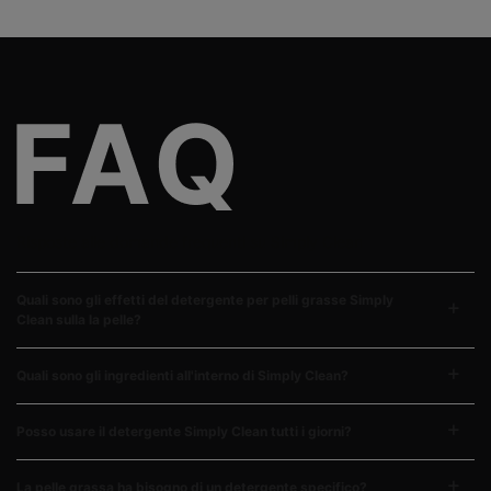
FAQs
Risposte alle domande frequenti su Simply Clean
Quali sono gli effetti del detergente per pelli grasse Simply
Clean sulla la pelle?
Quali sono gli ingredienti all'interno di Simply Clean?
Posso usare il detergente Simply Clean tutti i giorni?
La pelle grassa ha bisogno di un detergente specifico?