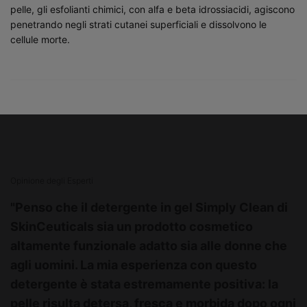
pelle, gli esfolianti chimici, con alfa e beta idrossiacidi, agiscono
penetrando negli strati cutanei superficiali e dissolvono le
cellule morte.
PDP Product Hero Banner
Opinione degli Esperti
"Penso che il detergente in gel Simply Clean di
SkinCeuticals sia un prodotto cosmetico
altamente funzionale adatto sia alle donne che
agli uomini. La mia esperienza con questo
detergente è stata estremamente positiva: la
pelle risulta detersa, fresca e morbida dopo ogni