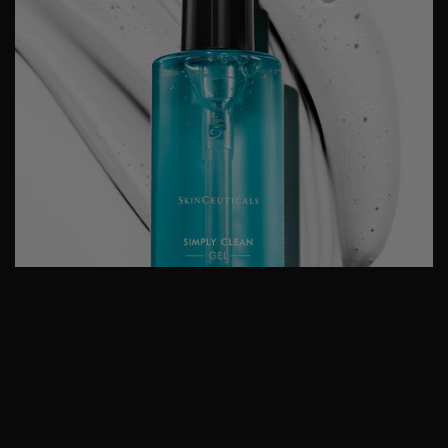
Simply Clean
Gel detergente delicato che esfolia e lenisce la pelle normale,
mista o grassa. Simply Clean è un potente gel detergente
struccante per pelli grasse formulato con tensioattivi,
aminoacidi, acido solfonico (HEPES), glicerina, estratti di
camomilla e aloe, olio d'arancia e acido citrico per esfoliare