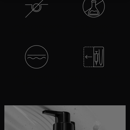
Formula non comedogenica
Senza solfati, sapone,
ideale per l'uso quotidiano
coloranti e alcol
Adatto per pelle normale,
Ideale pre-procedure medico
grassa o mista
estetiche
PDP Product Details Section