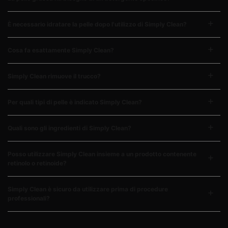
È necessario idratare la pelle dopo l'utilizzo di Simply Clean?
Cosa fa esattamente Simply Clean?
Simply Clean rimuove il trucco?
Per quali tipi di pelle è indicato Simply Clean?
Quali sono gli ingredienti di Simply Clean?
Posso utilizzare Simply Clean insieme a un prodotto contenente
retinolo o retinoide?
Simply Clean è sicuro da utilizzare prima di procedure
professionali?