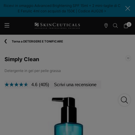
Ricevi in omaggio Advanced Brightening SPF 15ml + 2 mini-taglie di C
E Ferulic 4ml con acquisti da 150€ | Codice AUG26 >​
0
Store
Il
0 prodo
Locator
mio
Contenuto principale
carrell
Torna a DETERGERE E TONIFICARE
Simply Clean
Detergente in gel per pelle grassa
4.6
(405)
Scrivi una recensione
Leggi
405
recensioni.
Simply
Stesso
link
alla
pagina.