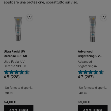
applicare una protezione, soprattutto sul viso.​
Ultra Facial UV
Advanced
Defense SPF 50
Brightening UV
Defense Sunscreen
Ultra Facial UV
Advanced
SPF50
Defense SPF 50
brightening uv
Crema solare
defense sunscreen
idratante ad ampio
SPF 50 Protezione
4.5
(228)
4.7
(267)
spettro UVA/UVB con
solare idratante ultra
Mexoril® SX/XL
leggera a doppia
Un formato disponibile
Un formato disponibile
azione
30 ml
40 ml
54,00 €
59,00 €
AGGIUNGI
AGGIUNGI