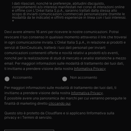
I dati rilasciati, nonché le preferenze, abitudini d’acquisto,
comportamenti e/o interessi manifestati nel corso di interazioni online
e offline con L’Oréal Italia S.p.A., saranno trattati dalla stessa allo
scopo di inviarti comunicazioni commerciali personalizzate (tramite le
modalità da te indicate) e offrirti esperienze in linea con i tuoi interessi.​
*
Devi avere almeno 16 anni per ricevere le nostre comunicazioni. Potrai
revocare il tuo consenso in qualsiasi momento attraverso il link che troverai
in ogni comunicazione inviata. L'Oréal Italia S.p.A., in relazione ai prodotti e
servizi di SkinCeuticals, tratterà i tuoi dati personali per inviarti
comunicazioni contenenti offerte e novità relativi a prodotti e/o eventi,
nonché per la realizzazione di studi di mercato e analisi statistiche a mezzo
email. Per maggiori informazioni sulle modalità di trattamento dei tuoi dati,
ti invitiamo a prendere visione della nostra
Informativa Privacy
Acconsento
Non acconsento
Per maggiori informazioni sulle modalità di trattamento dei tuoi dati, ti
invitiamo a prendere visione della nostra
Informativa Privacy
.​
È possibile avere una panoramica dei marchi per cui verranno perseguite le
finalità di marketing diretto
cliccando qui
.
Questo sito è protetto da Cloudflare e si applicano lInformativa sulla
privacy e i Termini di servizio.