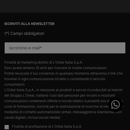
Navigazione footer
ISCRIVITI ALLA NEWSLETTER
(*)
Campi obbligatori
Iscrizione e-mail
*
Finalità di marketing diretto di L'Oréal Italia S.p.A.​
Devi avere almeno 16 anni per ricevere le nostre comunicazioni.​
Potrai revocare il tuo consenso in qualsiasi momento attraverso il link che
troverai in ogni comunicazione inviata o contattando il servizio
consumatori.​
L'Oréal Italia S.p.A., in relazione ai prodotti e servizi riconducibili ai marchi
del Gruppo L’Oréal, tratterà i tuoi dati personali per inviarti e mostrarti
comunicazioni contenenti offerte e novità relativi a prodotti e/o eventi e/o
corsi di formazione, nonché per la realizzazione di ricerche di mercato con
modalità di contatto automatizzate (email, messaggistica istantanea, altri
canali digitali, inclusi social media)
Finalità di profilazione di L'Oréal Italia S.p.A.