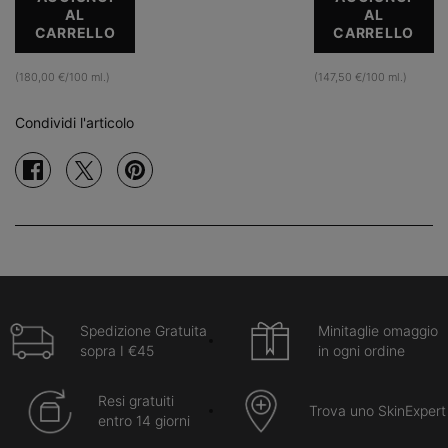
AL
AL
CARRELLO
ULTRA FACIAL UV DEFENSE SPF 50
CARRELLO
ADV
(180,00 €/100 ml.)
(147,50 €/100 ml.)
Condividi l'articolo
Condividi su facebook
Condividi su twitter
Condividi su pinterest
Spedizione Gratuita
Minitaglie omaggio
sopra I €45
in ogni ordine
Resi gratuiti
Trova uno SkinExpert
entro 14 giorni