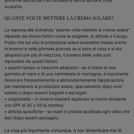
uniforme senza parti accumulate e senza lasciare zone
scoperte.​ ​ ​
QUANTE VOLTE METTERE LA CREMA SOLARE?​
La risposta alla domanda “quante volte mettere la crema solare”
dipende da diversi fattori come la stagione, le attività e il luogo.
Posto che sul viso la protezione solare andrebbe messa anche
in inverno e nelle giornate piovose se si esce di casa e si sta
all’aperto per più di mezz’ora, il numero delle volte può
dipendere da questi fattori:​
​ • quanto tempo si trascorre all’aperto – se si tratta di una
giornata al mare o di una camminata in montagna, è importante
rinnovare frequentemente e abbondantemente l’applicazione
per mantenere la protezione solare, specialmente dopo aver
sudato o dopo esservi bagnati o asciugati​
• stagionalità – in inverno basterà applicare la crema idratante
con SPF di 30 o 50 la mattina;​
• attività specifiche – se nuoti in piscina applicala ogni volta che
esci dopo esserti asciugato.​
​ La cosa più importante comunque, è non dimenticare mai di