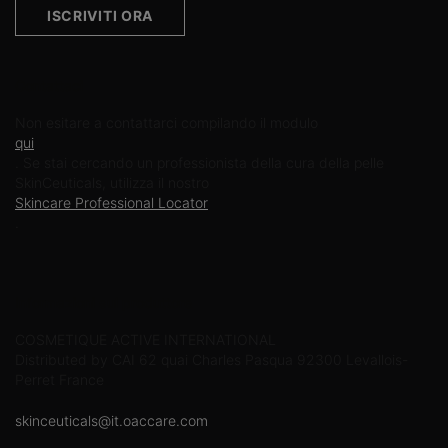
ISCRIVITI ORA
Contattaci
Non esitare a contattarci compilando il modulo
qui
. Se stai cercando un professionista della cura della pelle
SkinCeuticals, utilizza il nostro
Skincare Professional Locator
.
Informazioni sul produttore
COSMETIQUE ACTIVE INTERNATIONAL
Distributed by CAI 62 quai Charles Pasqua 92300 Levallois-
Perret France
skinceuticals@it.oaccare.com