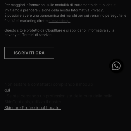
Per maggiori informazioni sulle modalità di trattamento dei tuoi dati, ti
invitiamo a prendere visione della nostra
Informativa Privacy
.​
È possibile avere una panoramica dei marchi per cui verranno perseguite le
finalità di marketing diretto
cliccando qui
.
Questo sito è protetto da Cloudflare e si applicano lInformativa sulla
privacy e i Termini di servizio.
ISCRIVITI ORA
Contattaci
Non esitare a contattarci compilando il modulo
qui
. Se stai cercando un professionista della cura della pelle
SkinCeuticals, utilizza il nostro
Skincare Professional Locator
.