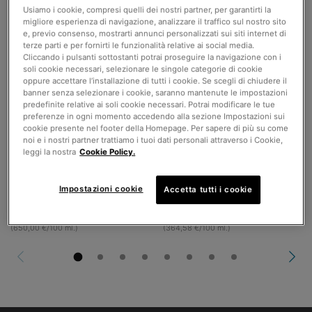
Usiamo i cookie, compresi quelli dei nostri partner, per garantirti la
migliore esperienza di navigazione, analizzare il traffico sul nostro sito
C E Ferulic
Triple Lipid Restore 2:4:2
e, previo consenso, mostrarti annunci personalizzati sui siti internet di
terze parti e per fornirti le funzionalità relative ai social media.
Cliccando i pulsanti sottostanti potrai proseguire la navigazione con i
Siero antiossidante giorno con
Crema idratante anti-età con lipidi
soli cookie necessari, selezionare le singole categorie di cookie
Vitamina C ed E in forma pura, aiuta
oppure accettare l’installazione di tutti i cookie. Se scegli di chiudere il
a migliorare l'aspetto delle rughe e
4.4
(9418)
4.5
(3084)
banner senza selezionare i cookie, saranno mantenute le impostazioni
delle linee sottili.
predefinite relative ai soli cookie necessari. Potrai modificare le tue
preferenze in ogni momento accedendo alla sezione Impostazioni sui
Un formato disponibile
Un formato disponibile
cookie presente nel footer della Homepage. Per sapere di più su come
30 ml
48 ml
noi e i nostri partner trattiamo i tuoi dati personali attraverso i Cookie,
leggi la nostra
Cookie Policy.
195,00 €
175,00 €
AGGIUNGI AL
AGGIUNGI AL
Impostazioni cookie
Accetta tutti i cookie
CARRELLO
C E FERULIC
CARRELLO
TRIPLE LI
(650,00 €/100 ml.)
(364,58 €/100 ml.)