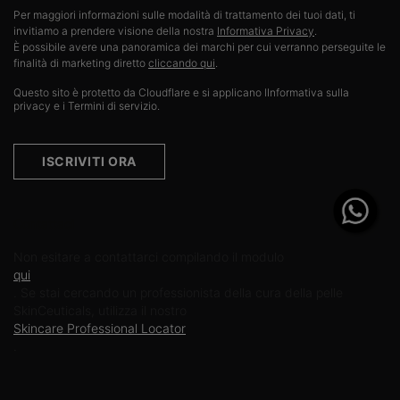
Per maggiori informazioni sulle modalità di trattamento dei tuoi dati, ti
invitiamo a prendere visione della nostra
Informativa Privacy
.​
È possibile avere una panoramica dei marchi per cui verranno perseguite le
finalità di marketing diretto
cliccando qui
.
Questo sito è protetto da Cloudflare e si applicano lInformativa sulla
privacy e i Termini di servizio.
ISCRIVITI ORA
Contattaci
Non esitare a contattarci compilando il modulo
qui
. Se stai cercando un professionista della cura della pelle
SkinCeuticals, utilizza il nostro
Skincare Professional Locator
.