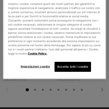
Usiamo i cookie, compresi quelli dei nostri partner, per garantirti la
migliore esperienza di navigazione, analizzare il traffico sul nostro sito
C E Ferulic
A.G.E. Interrupter Advanced
e, previo consenso, mostrarti annunci personalizzati sui siti internet di
terze parti e per fornirti le funzionalità relative ai social media.
Cliccando i pulsanti sottostanti potrai proseguire la navigazione con i
Siero antiossidante giorno con
Crema anti-rughe
soli cookie necessari, selezionare le singole categorie di cookie
Vitamina C ed E in forma pura, aiuta
oppure accettare l’installazione di tutti i cookie. Se scegli di chiudere il
a migliorare l'aspetto delle rughe e
4.4
(9507)
4.0
(1156)
banner senza selezionare i cookie, saranno mantenute le impostazioni
delle linee sottili.
predefinite relative ai soli cookie necessari. Potrai modificare le tue
preferenze in ogni momento accedendo alla sezione Impostazioni sui
Un formato disponibile
Un formato disponibile
cookie presente nel footer della Homepage. Per sapere di più su come
30 ml
48 ml
noi e i nostri partner trattiamo i tuoi dati personali attraverso i Cookie,
leggi la nostra
Cookie Policy.
195,00 €
200,00 €
AGGIUNGI AL
AGGIUNGI AL
Impostazioni cookie
Accetta tutti i cookie
CARRELLO
C E FERULIC
CARRELLO
A.G.E. I
(650,00 €/100 ml.)
(400,00 €/100 ml.)