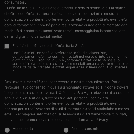
consumatori.​
L'Oréal Italia S.p.A., in relazione ai prodotti e servizi riconducibili ai marchi
del Gruppo L’Oréal, tratterà i tuoi dati personali per inviarti e mostrarti
comunicazioni contenenti offerte e novità relativi a prodotti e/o eventi e/o
corsi di formazione, nonché per la realizzazione di ricerche di mercato con
modalità di contatto automatizzate (email, messaggistica istantanea, altri
canali digitali, inclusi social media)
Finalità di profilazione di L'Oréal Italia S.p.A.
I dati rilasciati, nonché le preferenze, abitudini d’acquisto,
comportamenti e/o interessi manifestati nel corso di interazioni online
e offline con L’Oréal Italia S.p.A., saranno trattati dalla stessa allo
scopo di inviarti comunicazioni commerciali personalizzate (tramite le
modalità da te indicate) e offrirti esperienze in linea con i tuoi interessi.​
*
Devi avere almeno 16 anni per ricevere le nostre comunicazioni. Potrai
revocare il tuo consenso in qualsiasi momento attraverso il link che troverai
in ogni comunicazione inviata. L'Oréal Italia S.p.A., in relazione ai prodotti e
servizi di SkinCeuticals, tratterà i tuoi dati personali per inviarti
comunicazioni contenenti offerte e novità relativi a prodotti e/o eventi,
nonché per la realizzazione di studi di mercato e analisi statistiche a mezzo
email. Per maggiori informazioni sulle modalità di trattamento dei tuoi dati,
ti invitiamo a prendere visione della nostra
Informativa Privacy
Acconsento
Non acconsento