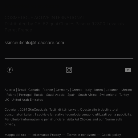
Informazioni sul produttore
COSMETIQUE ACTIVE INTERNATIONAL
Distributed by CAI 62 quai Charles Pasqua 92300 Levallois-
Perret France
skinceuticals@it.oaccare.com
Austria
|
Brazil
|
Canada
|
France
|
Germany
|
Greece
|
Italy
|
Korea
|
Lebanon
|
Mexico
|
Poland
|
Portugal
|
Russia
|
Saudi Arabia
|
Spain
|
South Africa
|
Switzerland
|
Turkey
|
UK
|
United Arab Emirates
Copyright 2024 SkinCeuticals. Tutti i diritti riservati. Questo sito è destinato ai
consumatori italiani. I cookie e la relativa tecnologia vengono utilizzati per la pubblicità.
Per ulteriori informazioni o per rinunciare, visita
Ad Choices
and our
Norme sulla
privacy
.
Mappa del sito
Informativa Privacy
Termini e condizioni
Cookie policy