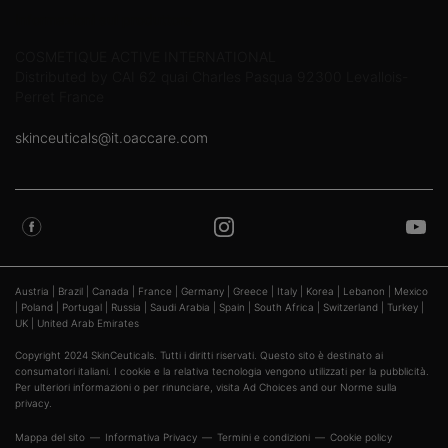
Informazioni sul produttore
COSMETIQUE ACTIVE INTERNATIONAL
Distributed by CAI 62 quai Charles Pasqua 92300 Levallois-
Perret France
skinceuticals@it.oaccare.com
Austria
|
Brazil
|
Canada
|
France
|
Germany
|
Greece
|
Italy
|
Korea
|
Lebanon
|
Mexico
|
Poland
|
Portugal
|
Russia
|
Saudi Arabia
|
Spain
|
South Africa
|
Switzerland
|
Turkey
|
UK
|
United Arab Emirates
Copyright 2024 SkinCeuticals. Tutti i diritti riservati. Questo sito è destinato ai
consumatori italiani. I cookie e la relativa tecnologia vengono utilizzati per la pubblicità.
Per ulteriori informazioni o per rinunciare, visita
Ad Choices
and our
Norme sulla
privacy
.
Mappa del sito
Informativa Privacy
Termini e condizioni
Cookie policy