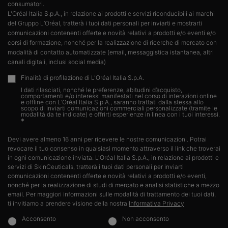
consumatori.​
L'Oréal Italia S.p.A., in relazione ai prodotti e servizi riconducibili ai marchi
del Gruppo L’Oréal, tratterà i tuoi dati personali per inviarti e mostrarti
comunicazioni contenenti offerte e novità relativi a prodotti e/o eventi e/o
corsi di formazione, nonché per la realizzazione di ricerche di mercato con
modalità di contatto automatizzate (email, messaggistica istantanea, altri
canali digitali, inclusi social media)
Finalità di profilazione di L'Oréal Italia S.p.A.
I dati rilasciati, nonché le preferenze, abitudini d’acquisto,
comportamenti e/o interessi manifestati nel corso di interazioni online
e offline con L’Oréal Italia S.p.A., saranno trattati dalla stessa allo
scopo di inviarti comunicazioni commerciali personalizzate (tramite le
modalità da te indicate) e offrirti esperienze in linea con i tuoi interessi.​
*
Devi avere almeno 16 anni per ricevere le nostre comunicazioni. Potrai
revocare il tuo consenso in qualsiasi momento attraverso il link che troverai
in ogni comunicazione inviata. L'Oréal Italia S.p.A., in relazione ai prodotti e
servizi di SkinCeuticals, tratterà i tuoi dati personali per inviarti
comunicazioni contenenti offerte e novità relativi a prodotti e/o eventi,
nonché per la realizzazione di studi di mercato e analisi statistiche a mezzo
email. Per maggiori informazioni sulle modalità di trattamento dei tuoi dati,
ti invitiamo a prendere visione della nostra
Informativa Privacy
Acconsento
Non acconsento