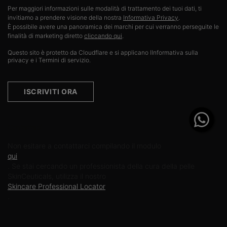
Per maggiori informazioni sulle modalità di trattamento dei tuoi dati, ti
invitiamo a prendere visione della nostra
Informativa Privacy
.​
È possibile avere una panoramica dei marchi per cui verranno perseguite le
finalità di marketing diretto
cliccando qui
.
Questo sito è protetto da Cloudflare e si applicano lInformativa sulla
privacy e i Termini di servizio.
ISCRIVITI ORA
Contattaci
Non esitare a contattarci compilando il modulo
qui
. Se stai cercando un professionista della cura della pelle
SkinCeuticals, utilizza il nostro
Skincare Professional Locator
.