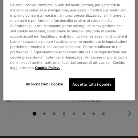
Usiamo i cookie, compresi quelli dei nostri partner, per garantirti la
migliore esperienza di navigazione, analizzare il traffico sul nostro sito
C E Ferulic
Triple Lipid Restore 2:4:2
e, previo consenso, mostrarti annunci personalizzati sui siti internet di
terze parti e per fornirti le funzionalità relative ai social media.
Cliccando i pulsanti sottostanti potrai proseguire la navigazione con i
Siero antiossidante giorno con
Crema idratante anti-età con lipidi
soli cookie necessari, selezionare le singole categorie di cookie
Vitamina C ed E in forma pura, aiuta
oppure accettare l’installazione di tutti i cookie. Se scegli di chiudere il
a migliorare l'aspetto delle rughe e
4.4
(9486)
4.5
(3084)
banner senza selezionare i cookie, saranno mantenute le impostazioni
delle linee sottili.
predefinite relative ai soli cookie necessari. Potrai modificare le tue
preferenze in ogni momento accedendo alla sezione Impostazioni sui
Un formato disponibile
Un formato disponibile
cookie presente nel footer della Homepage. Per sapere di più su come
30 ml
48 ml
noi e i nostri partner trattiamo i tuoi dati personali attraverso i Cookie,
leggi la nostra
Cookie Policy.
195,00 €
175,00 €
AGGIUNGI AL
AGGIUNGI AL
Impostazioni cookie
Accetta tutti i cookie
CARRELLO
C E FERULIC
CARRELLO
TRIPLE LI
(650,00 €/100 ml.)
(364,58 €/100 ml.)